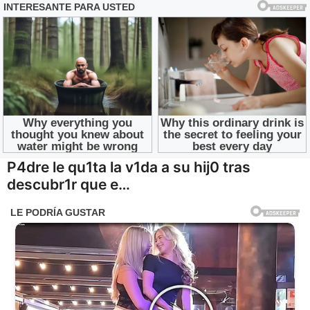
Saltar
P4dre le qu1ta la v1da a su hij0 tras
al
descubr1r que e…
contenido