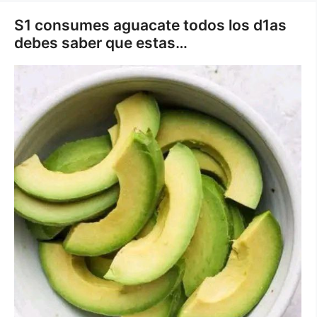
Saltar
S1 consumes aguacate todos los d1as
al
debes saber que estas…
contenido